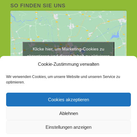
SO FINDEN SIE UNS
Klicke hier, um Marketing-Cookies zu
akzeptieren und diesen Inhalt zu aktivieren
Cookie-Zustimmung verwalten
Wir verwenden Cookies, um unsere Website und unseren Service zu
optimieren.
Cookies akzeptieren
Ablehnen
Einstellungen anzeigen
© Copyright 2019 - di.signs - mediendesign - Alle Rechte vorbehalten.
Impressum | Datenschutz
Cookie-Richtlinie (EU)